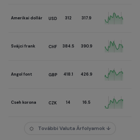
Amerikai dollár
312
317.9
USD
Svájci frank
384.5
390.9
CHF
Angol font
418.1
426.9
GBP
Cseh korona
14
16.5
CZK
További Valuta Árfolyamok ↓