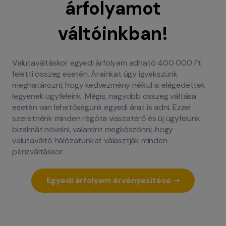
árfolyamot
váltóinkban!
Valutaváltáskor egyedi árfolyam adható 400 000 Ft
feletti összeg esetén. Árainkat úgy igyekszünk
meghatározni, hogy kedvezmény nélkül is elégedettek
legyenek ügyfeleink. Mégis, nagyobb összeg váltása
esetén van lehetőségünk egyedi árat is adni. Ezzel
szeretnénk minden régóta visszatérő és új ügyfelünk
bizalmát növelni, valamint megköszönni, hogy
valutaváltó hálózatunkat választják minden
pénzváltáskor.
Egyedi árfolyam érvényesítése ➝