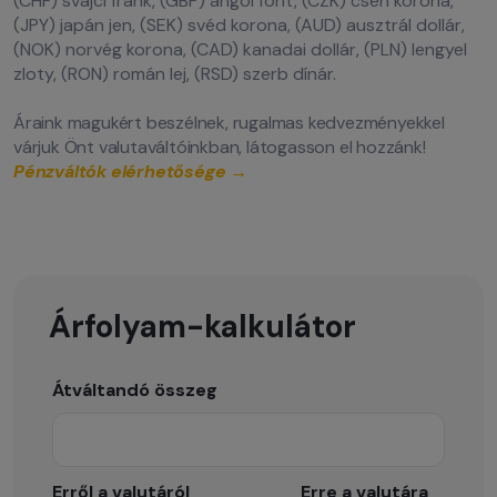
(CHF) svájci frank, (GBP) angol font, (CZK) cseh korona,
(JPY) japán jen, (SEK) svéd korona, (AUD) ausztrál dollár,
(NOK) norvég korona, (CAD) kanadai dollár, (PLN) lengyel
zloty, (RON) román lej, (RSD) szerb dínár.
Áraink magukért beszélnek, rugalmas kedvezményekkel
várjuk Önt valutaváltóinkban, látogasson el hozzánk!
Pénzváltók elérhetősége
→
Árfolyam-kalkulátor
Átváltandó összeg
Erről a valutáról
Erre a valutára