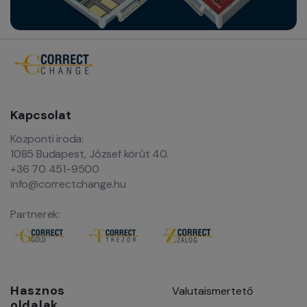
Kapcsolat
Központi iroda:
1085 Budapest, József körút 40.
+36 70 451-9500
info@correctchange.hu
Partnerek:
Hasznos
Valutaismertető
oldalak