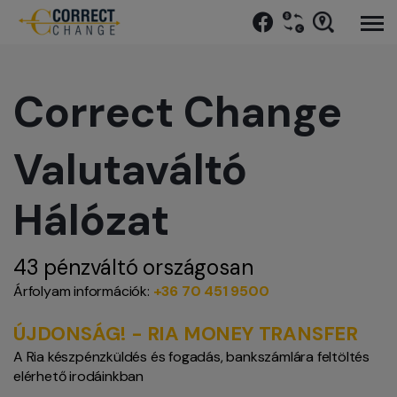
Correct Change
Valutaváltó
Hálózat
43 pénzváltó országosan
Árfolyam információk:
+36 70 451 9500
ÚJDONSÁG! - RIA MONEY TRANSFER
A Ria készpénzküldés és fogadás, bankszámlára feltöltés
elérhető irodáinkban