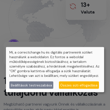
13+
Valuta
29+
Mi, a correctchange.hu és digitális partnereink sütiket
Település
használunk a weboldalon. Ez fontos a weboldal
működőképességének biztosításához, a tartalom
személyre szabásához, a hirdetések megjelenítéséhez. Az
"OK" gombra kattintva elfogadja a sütik használatát.
Lehetősége van azt is beállítani, mely sütiket engedélyezi.
100%-ban magyar
Beállítások testreszabása
Összes süti elfogadása
tulajdonú vállalkozás
Megbízható partnerei vagyunk Önnek és vállalkozásának a
pénzváltás során, akár nagy tétel esetén is.