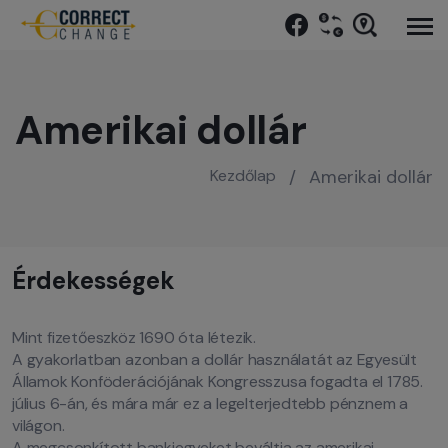
Amerikai dollár
Kezdőlap
/
Amerikai dollár
Érdekességek
Mint fizetőeszköz 1690 óta létezik.
A gyakorlatban azonban a dollár használatát az Egyesült
Államok Konföderációjának Kongresszusa fogadta el 1785.
július 6-án, és mára már ez a legelterjedtebb pénznem a
világon.
A megcsonkított bankjegyeket beváltja az amerikai