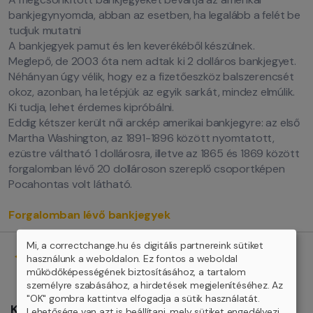
bankjegynyomda, abban az esetben, ha legalább a felét be
tudjuk mutatni
A bankjegyek pamut és len keverékéből készülnek.
Meglepő, de 2003 óta nem adtak ki 2 dolláros bankjegyet.
Néhányan úgy vélik, hogy ez a fizetőeszköz balszerencsét
okoz, azonban, ha letépjük az egyik sarkát, mindez elmúlik.
Ki tudja, lehet érdemes kipróbálni.
Eddig kétszer került női arckép amerikai bankjegyre: az első
Martha Washington, az 1891-1896 között nyomtatott,
ezüstre váltható 1 dollárosra, illetve az 1865 és 1869 között
forgalomban lévő 20 dollároson szereplő csoportképen
Pocahontas volt látható.
Forgalomban lévő bankjegyek
Mi, a correctchange.hu és digitális partnereink sütiket
használunk a weboldalon. Ez fontos a weboldal
működőképességének biztosításához, a tartalom
személyre szabásához, a hirdetések megjelenítéséhez. Az
"OK" gombra kattintva elfogadja a sütik használatát.
Kapcsolat
Lehetősége van azt is beállítani, mely sütiket engedélyezi.