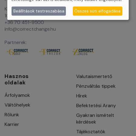
Központi iroda:
Beállítások testreszabása
Összes süti elfogadása
1085 Budapest, József körút 40.
+36 70 451-9500
info@correctchange.hu
Partnerek:
Hasznos
Valutaismertető
oldalak
Pénzváltás tippek
Árfolyamok
Hírek
Váltóhelyek
Befektetési Arany
Rólunk
Gyakran ismételt
kérdések
Karrier
Tájékoztatók