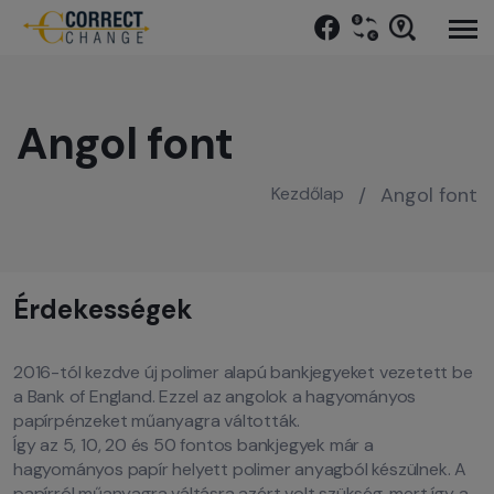
Angol font
Kezdőlap
/
Angol font
Érdekességek
2016-tól kezdve új polimer alapú bankjegyeket vezetett be
a Bank of England. Ezzel az angolok a hagyományos
papírpénzeket műanyagra váltották.
Így az 5, 10, 20 és 50 fontos bankjegyek már a
hagyományos papír helyett polimer anyagból készülnek. A
papírról műanyagra váltásra azért volt szükség, mert így a