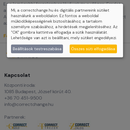
Ez a legrégebbi forgalomban lévő valuta a világon. Eredete
a 8. századra tehető.
Mi, a correctchange.hu és digitális partnereink sütiket
használunk a weboldalon. Ez fontos a weboldal
A negyedik legnagyobb forgalmat lebonyolító pénznem, ezt
működőképességének biztosításához, a tartalom
az amerikai dollár, az euró és a japán jen előzi meg.
személyre szabásához, a hirdetések megjelenítéséhez. Az
"OK" gombra kattintva elfogadja a sütik használatát.
Forgalomban lévő bankjegyek
Lehetősége van azt is beállítani, mely sütiket engedélyezi.
Beállítások testreszabása
Összes süti elfogadása
Kapcsolat
Központi iroda:
1085 Budapest, József körút 40.
+36 70 451-9500
info@correctchange.hu
Partnerek: