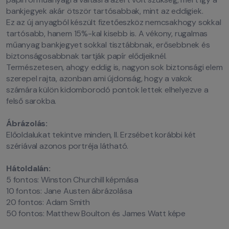
bankjegyek akár ötször tartósabbak, mint az eddigiek.
Ez az új anyagból készült fizetőeszköz nemcsakhogy sokkal
tartósabb, hanem 15%-kal kisebb is. A vékony, rugalmas
műanyag bankjegyet sokkal tisztábbnak, erősebbnek és
biztonságosabbnak tartják papír elődjeiknél.
Természetesen, ahogy eddig is, nagyon sok biztonsági elem
szerepel rajta, azonban ami újdonság, hogy a vakok
számára külön kidomborodó pontok lettek elhelyezve a
felső sarokba.
Ábrázolás:
Előoldalukat tekintve minden, II. Erzsébet korábbi két
szériával azonos portréja látható.
Hátoldalán:
5 fontos: Winston Churchill képmása
10 fontos: Jane Austen ábrázolása
20 fontos: Adam Smith
50 fontos: Matthew Boulton és James Watt képe