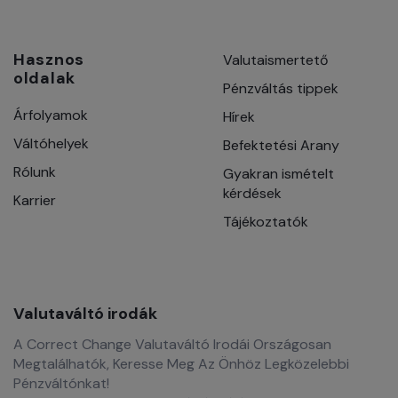
Hasznos
Valutaismertető
oldalak
Pénzváltás tippek
Árfolyamok
Hírek
Váltóhelyek
Befektetési Arany
Rólunk
Gyakran ismételt
kérdések
Karrier
Tájékoztatók
Valutaváltó irodák
A Correct Change Valutaváltó Irodái Országosan
Megtalálhatók, Keresse Meg Az Önhöz Legközelebbi
Pénzváltónkat!