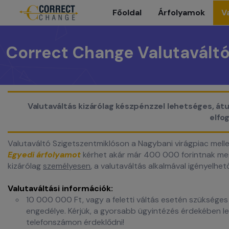
Főoldal
Árfolyamok
V
Correct Change Valutaváltó
Valutaváltás kizárólag készpénzzel lehetséges, át
elfog
Valutaváltó Szigetszentmiklóson a Nagybani virágpiac melle
Egyedi árfolyamot
kérhet akár már 400 000 forintnak meg
kizárólag
személyesen
, a valutaváltás alkalmával igényelhet
Valutaváltási információk:
10 000 000 Ft, vagy a feletti váltás esetén szükség
engedélye. Kérjük, a gyorsabb ügyintézés érdekében l
telefonszámon érdeklődni!