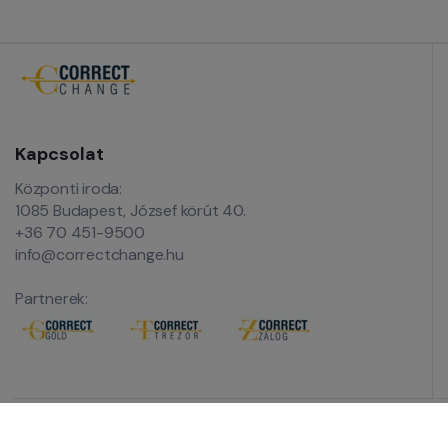
Kapcsolat
Központi iroda:
1085 Budapest, József körút 40.
+36 70 451-9500
info@correctchange.hu
Partnerek:
© Co