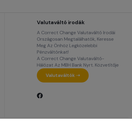
Valutaváltó irodák
A Correct Change Valutaváltó Irodái
Országosan Megtalálhatók, Keresse
Meg Az Önhöz Legközelebbi
Pénzváltónkat!
A Correct Change Valutaváltó-
Hálózat Az MBH Bank Nyrt. Közvetítője
Valutaváltók ➝
artva