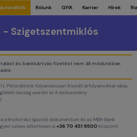
alutaváltók
Rólunk
GYIK
Karrier
Hírek
Ri
 - Szigetszentmiklós
utalást és bankkártyás fizetést nem áll módunkban
adni.
tt. Pénzváltónk folyamatosan frissülő árfolyamokkal várja.
felelő összeg esetén is! A kedvezmény
ő.
es a pénzforrást igazoló dokumentum és az MBH Bank
egyen szíves előzetesen a
+36 70 451 9500
központi