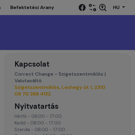
a
Befektetési Arany
HU
Kapcsolat
Correct Change - Szigetszentmiklós |
Valutaváltó
Szigetszentmiklós, Leshegy út 1, 2310
06 70 368 4132
Nyitvatartás
Hétfő - 08:00 - 17:00
Kedd - 08:00 - 17:00
Szerda - 08:00 - 17:00