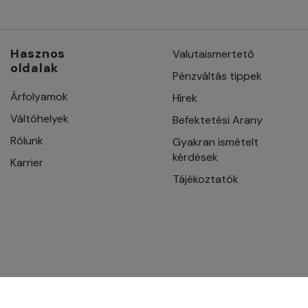
Hasznos
Valutaismertető
oldalak
Pénzváltás tippek
Árfolyamok
Hírek
Váltóhelyek
Befektetési Arany
Rólunk
Gyakran ismételt
kérdések
Karrier
Tájékoztatók
rrect Change | Ciklámen Tourist Zrt. 2026 - Minden jog fennt