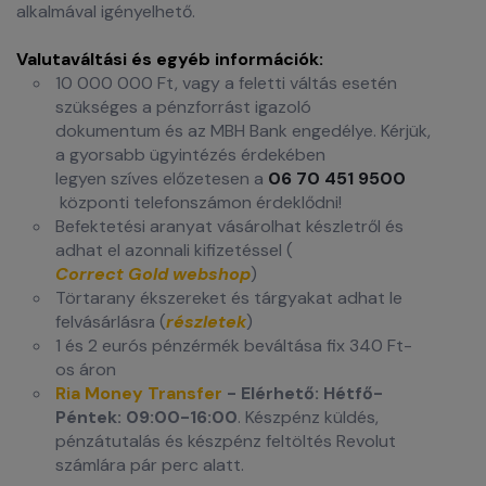
alkalmával igényelhető.
Valutaváltási és egyéb információk:
10 000 000 Ft, vagy a feletti váltás esetén
szükséges a pénzforrást igazoló
dokumentum és az MBH Bank engedélye. Kérjük,
a gyorsabb ügyintézés érdekében
legyen szíves előzetesen a
06 70 451 9500
központi telefonszámon érdeklődni!
Befektetési aranyat vásárolhat készletről és
adhat el azonnali kifizetéssel (
Correct Gold webshop
)
Törtarany ékszereket és tárgyakat adhat le
felvásárlásra (
részletek
)
1 és 2 eurós pénzérmék beváltása fix 340 Ft-
os áron
Ria Money Transfer
- Elérhető: Hétfő-
Péntek: 09:00-16:00
. Készpénz küldés,
pénzátutalás és készpénz feltöltés Revolut
számlára pár perc alatt.