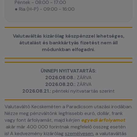
Péntek - 08:00 - 17:00
● Ria (H-P) - 09:00 - 16:00
Valutaváltás kizárólag készpénzzel lehetséges,
átutalást és bankkártyás fizetést nem áll
módunkban elfogadni.
ÜNNEPI NYITVATARTÁS:
2026.08.08.:
ZÁRVA
2026.08.20.:
ZÁRVA
2026.08.21.:
pénteki nyitvatartás szerint
Valutaváltó Kecskeméten a Paradicsom utazási irodában.
Nézze meg pénzváltónk legfrissebb euró, dollár, frank
vagy font árfolyamát, majd k
érjen
egyedi árfolyamot
akár már 400 000 forintnak megfelelő összeg esetén
is! A kedvezmény kizárólag
személyesen
, a valutaváltás