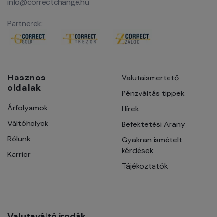
info@correctchange.hu
Partnerek:
Hasznos
Valutaismertető
oldalak
Pénzváltás tippek
Árfolyamok
Hírek
Váltóhelyek
Befektetési Arany
Rólunk
Gyakran ismételt
kérdések
Karrier
Tájékoztatók
Valutaváltó irodák