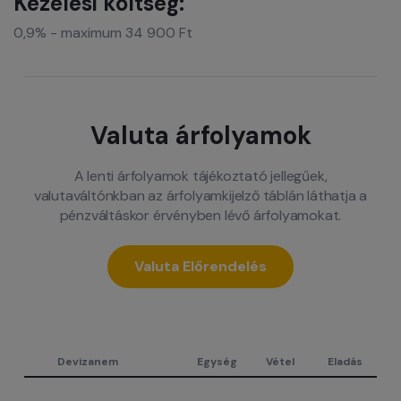
Kezelési költség:
0,9% - maximum 34 900 Ft
Valuta árfolyamok
A lenti árfolyamok tájékoztató jellegűek,
valutaváltónkban az árfolyamkijelző táblán láthatja a
pénzváltáskor érvényben lévő árfolyamokat.
Valuta Előrendelés
Devizanem
Egység
Vétel
Eladás