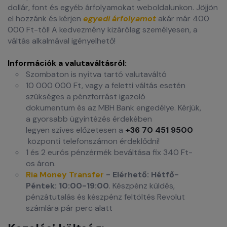
dollár, font és egyéb árfolyamokat weboldalunkon. Jöjjön
el hozzánk és kérjen
egyedi árfolyamot
akár már 400
000 Ft-tól! A kedvezmény kizárólag személyesen, a
váltás alkalmával igényelhető!
Információk a valutaváltásról:
Szombaton is nyitva tartó valutaváltó
10 000 000 Ft, vagy a feletti váltás esetén
szükséges a pénzforrást igazoló
dokumentum és az MBH Bank engedélye. Kérjük,
a gyorsabb ügyintézés érdekében
legyen szíves előzetesen a
+36 70 451 9500
központi telefonszámon érdeklődni!
1 és 2 eurós pénzérmék beváltása fix 340 Ft-
os áron.
Ria Money Transfer
- Elérhető: Hétfő-
Péntek: 10:00-19:00
. Készpénz küldés,
pénzátutalás és készpénz feltöltés Revolut
számlára pár perc alatt