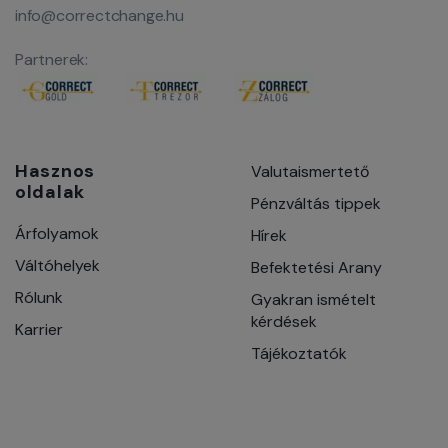
info@correctchange.hu
Partnerek:
Hasznos
Valutaismertető
oldalak
Pénzváltás tippek
Árfolyamok
Hírek
Váltóhelyek
Befektetési Arany
Rólunk
Gyakran ismételt
kérdések
Karrier
Tájékoztatók