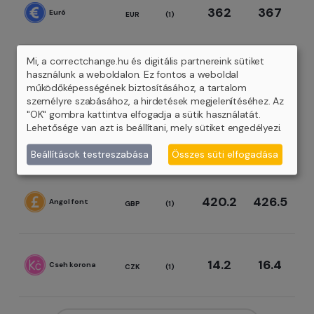
362
367
Euró
EUR
(1)
Mi, a correctchange.hu és digitális partnereink sütiket
312.2
318.5
használunk a weboldalon. Ez fontos a weboldal
Amerikai dollár
USD
(1)
működőképességének biztosításához, a tartalom
személyre szabásához, a hirdetések megjelenítéséhez. Az
"OK" gombra kattintva elfogadja a sütik használatát.
Lehetősége van azt is beállítani, mely sütiket engedélyezi.
385.2
391
Svájci frank
CHF
(1)
Beállítások testreszabása
Összes süti elfogadása
420.2
426.5
Angol font
GBP
(1)
14.2
16.4
Cseh korona
CZK
(1)