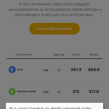
A lenti árfolyamok tájékoztató jellegűek,
valutaváltónkban az árfolyamkijelző táblán láthatja a
pénzváltáskor érvényben lévő árfolyamokat.
Valuta Előrendelés
Devizanem
Egység
Vétel
Eladás
361.5
366.9
Euró
EUR
(1)
312
317.9
Amerikai dollár
USD
(1)
Mi, a correctchange.hu és digitális partnereink sütiket