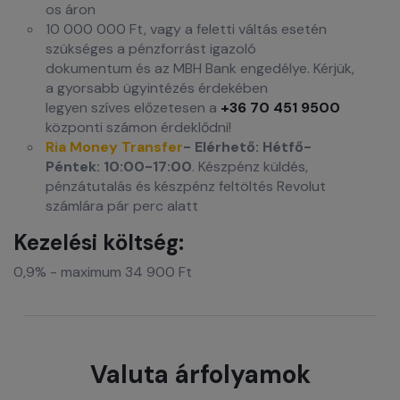
os áron
10 000 000 Ft, vagy a feletti váltás esetén
szükséges a pénzforrást igazoló
dokumentum és az MBH Bank engedélye. Kérjük,
a gyorsabb ügyintézés érdekében
legyen szíves előzetesen a
+36 70 451 9500
központi számon érdeklődni!
Ria Money Transfer
- Elérhető: Hétfő-
Péntek: 10:00-17:00
. Készpénz küldés,
pénzátutalás és készpénz feltöltés Revolut
számlára pár perc alatt
Kezelési költség:
0,9% - maximum 34 900 Ft
Valuta árfolyamok