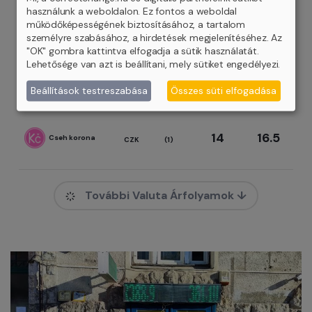
384.5
390.9
használunk a weboldalon. Ez fontos a weboldal
Svájci frank
CHF
(1)
működőképességének biztosításához, a tartalom
személyre szabásához, a hirdetések megjelenítéséhez. Az
"OK" gombra kattintva elfogadja a sütik használatát.
Lehetősége van azt is beállítani, mely sütiket engedélyezi.
418.1
425.9
Angol font
GBP
(1)
Beállítások testreszabása
Összes süti elfogadása
14
16.5
Cseh korona
CZK
(1)
További Valuta Árfolyamok ↓