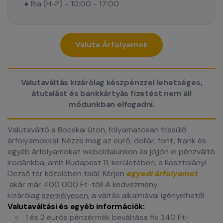
● Ria (H-P) - 10:00 - 17:00
Valuta Árfolyamok
Valutaváltás kizárólag készpénzzel lehetséges,
átutalást és bankkártyás fizetést nem áll
módunkban elfogadni.
Valutaváltó a Bocskai úton, folyamatosan frissülő
árfolyamokkal. Nézze meg az euró, dollár, font, frank és
egyéb árfolyamokat weboldalunkon és jöjjön el pénzváltó
irodánkba, amit Budapest 11. kerületében, a Kosztolányi
Dezső tér közelében talál. Kérjen
egyedi árfolyamot
akár már 400 000 Ft-tól! A kedvezmény
kizárólag
személyesen
, a váltás alkalmával igényelhető!
Valutaváltási és egyéb információk:
1 és 2 eurós pénzérmék beváltása fix 340 Ft-