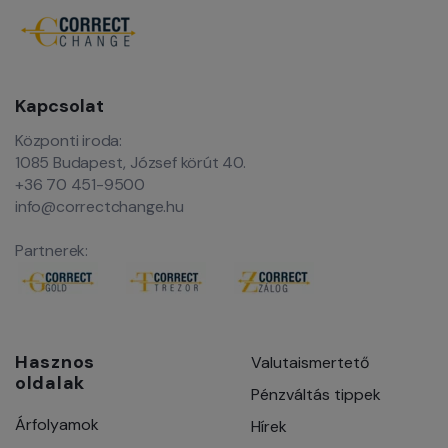
Kapcsolat
Központi iroda:
1085 Budapest, József körút 40.
+36 70 451-9500
info@correctchange.hu
Partnerek:
Hasznos
Valutaismertető
oldalak
Pénzváltás tippek
Árfolyamok
Hírek