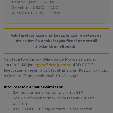
Péntek - 08:00 - 20:00
Szombat - 09:00 - 17:00
● Ria (H-P) - 09:00 - 19:00
Valutaváltás kizárólag készpénzzel lehetséges,
átutalást és bankkártyás fizetést nem áll
módunkban elfogadni.
Valutaváltó a Bartók Béla úton, a Móricz Zsigmond
körtérnél. Kérjen
egyedi árfolyamot
400 000 Ft
felett
személyesen, a valutaváltás során. Köszönjük, hogy
a Correct Change valutaváltót választja!
Információk a valutaváltásról:
Szombaton is nyitva tartó valutaváltó
1 és 2 eurós pénzérmék beváltása fix 340 Ft-
os áron
10 000 000 Ft, vagy a feletti váltás esetén