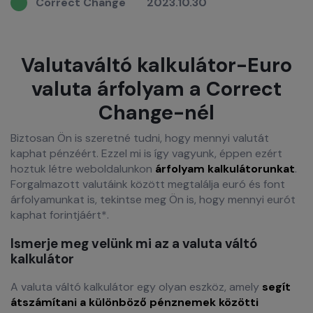
Correct Change
2023.10.30
Valutaváltó kalkulátor-Euro
valuta árfolyam a Correct
Change-nél
Biztosan Ön is szeretné tudni, hogy mennyi valutát
kaphat pénzéért. Ezzel mi is így vagyunk, éppen ezért
hoztuk létre weboldalunkon
árfolyam kalkulátorunkat
.
Forgalmazott valutáink között megtalálja euró és font
árfolyamunkat is, tekintse meg Ön is, hogy mennyi eurót
kaphat forintjáért*.
Ismerje meg velünk mi az a valuta váltó
kalkulátor
A valuta váltó kalkulátor egy olyan eszköz, amely
segít
átszámítani a különböző pénznemek közötti