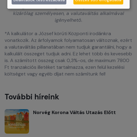
meghaladó összeg esetén tudjuk biztosítani és
kizárólag személyesen, a valutaváltás alkalmával
igényelhető.
*A kalkulátor a József körúti Központi irodánkra
vonatkozik. Az árfolyamok folyamatosan változnak, ezért
a valutaváltás pillanatában nem tudjuk garantálni, hogy a
kalkulált összeget tudjuk adni. Ez lehet több és kevesebb
is. A számított összeg csak 0,3%-os, de maximum 7800
Ft tranzakciós illetéket tartalmazza, ezen felül kezelési
költséget vagy egyéb díjat nem számítunk fel!
További híreink
Norvég Korona Váltás Utazás Előtt