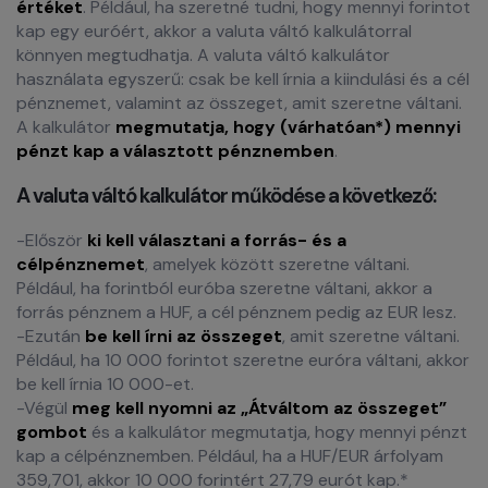
értéket
. Például, ha szeretné tudni, hogy mennyi forintot
kap egy euróért, akkor a valuta váltó kalkulátorral
könnyen megtudhatja. A valuta váltó kalkulátor
használata egyszerű: csak be kell írnia a kiindulási és a cél
pénznemet, valamint az összeget, amit szeretne váltani.
A kalkulátor
megmutatja, hogy (várhatóan*) mennyi
pénzt kap a választott pénznemben
.
A valuta váltó kalkulátor működése a következő:
-Először
ki kell választani a forrás- és a
célpénznemet
, amelyek között szeretne váltani.
Például, ha forintból euróba szeretne váltani, akkor a
forrás pénznem a HUF, a cél pénznem pedig az EUR lesz.
-Ezután
be kell írni az összeget
, amit szeretne váltani.
Például, ha 10 000 forintot szeretne euróra váltani, akkor
be kell írnia 10 000-et.
-Végül
meg kell nyomni az „Átváltom az összeget”
gombot
és a kalkulátor megmutatja, hogy mennyi pénzt
kap a célpénznemben. Például, ha a HUF/EUR árfolyam
359,701, akkor 10 000 forintért 27,79 eurót kap.*