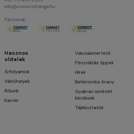
info@correctchange.hu
Partnerek:
Hasznos
Valutaismertető
oldalak
Pénzváltás tippek
Árfolyamok
Hírek
Váltóhelyek
Befektetési Arany
Rólunk
Gyakran ismételt
kérdések
Karrier
Tájékoztatók