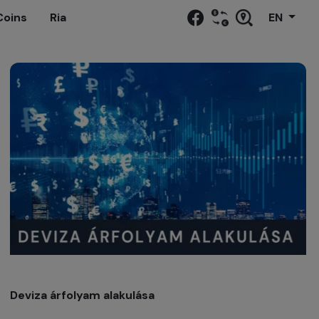
Coins
Ria
EN
Deviza árfolyam alakulása