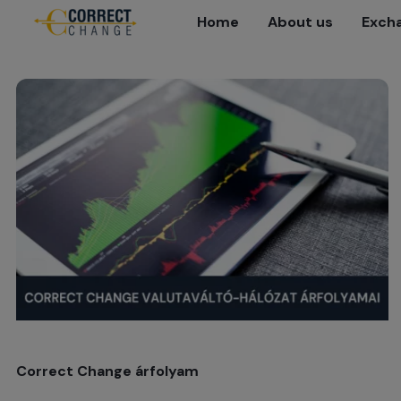
Home
About us
Excha
Correct Change árfolyam